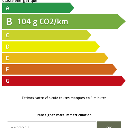
Classe énergétique
A
B
104
g CO2/km
C
D
E
F
G
Estimez votre véhicule toutes marques en 3 minutes
Renseignez votre immatriculation