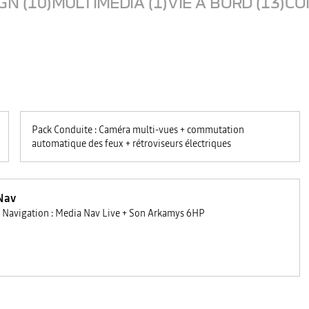
GN (10)
MULTIMEDIA (1)
VIE A BORD (13)
CO
Pack Conduite : Caméra multi-vues + commutation
automatique des feux + rétroviseurs électriques
Nav
 Navigation : Media Nav Live + Son Arkamys 6HP