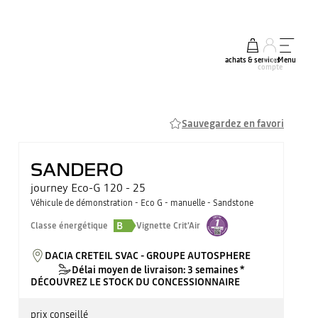
achats & services
mon
Menu
compte
Sauvegardez en favori
SANDERO
journey Eco-G 120 - 25
Véhicule de démonstration - Eco G - manuelle - Sandstone
B
Classe énergétique
Vignette Crit'Air
DACIA CRETEIL SVAC - GROUPE AUTOSPHERE
Délai moyen de livraison: 3 semaines *
DÉCOUVREZ LE STOCK DU CONCESSIONNAIRE
prix conseillé