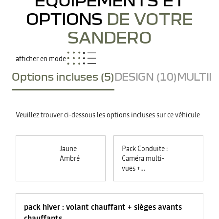
OPTIONS
DE VOTRE
SANDERO
afficher en mode
Options incluses (5)
DESIGN (10)
MULTIME
Veuillez trouver ci-dessous les options incluses sur ce véhicule
Jaune
Pack Conduite :
Ambré
Caméra multi-
vues +
commutation
automatique des
feux +
pack hiver : volant chauffant + sièges avants
rétroviseurs
électriques
chauffants