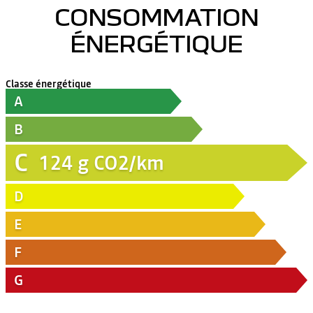
CONSOMMATION
ÉNERGÉTIQUE
Classe énergétique
A
B
C
124
g CO2/km
D
E
F
G