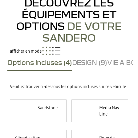
DÉCOUVREZ LES
ÉQUIPEMENTS ET
OPTIONS
DE VOTRE
SANDERO
afficher en mode
Options incluses (4)
DESIGN (9)
VIE A BO
Veuillez trouver ci-dessous les options incluses sur ce véhicule
Sandstone
Media Nav
Line
<p>La
climatisation