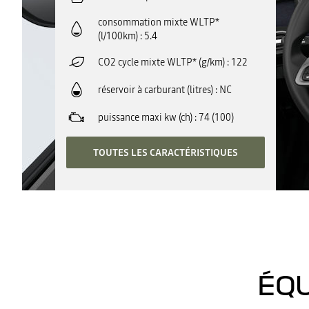
consommation mixte WLTP*
(l/100km)
5.4
CO2 cycle mixte WLTP* (g/km)
122
réservoir à carburant (litres)
NC
puissance maxi kw (ch)
74 (100)
TOUTES LES CARACTÉRISTIQUES
ÉQU