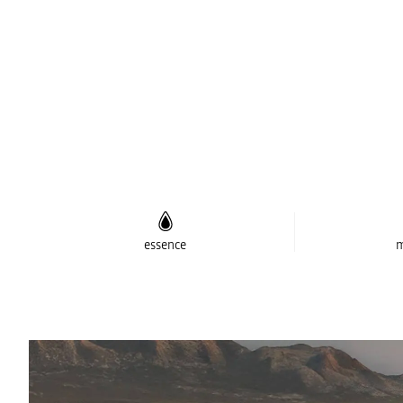
essence
m