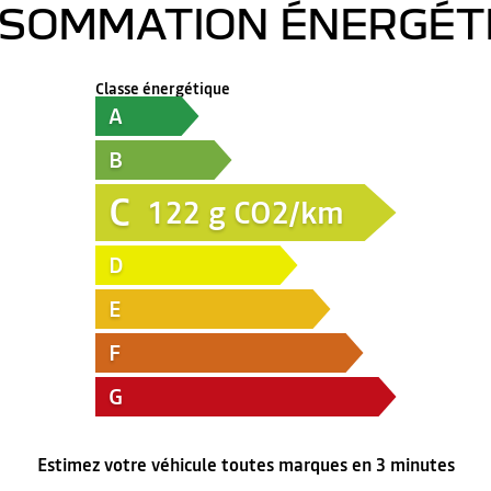
SOMMATION ÉNERGÉT
Classe énergétique
A
B
C
122
g CO2/km
D
E
F
G
Estimez votre véhicule toutes marques en 3 minutes