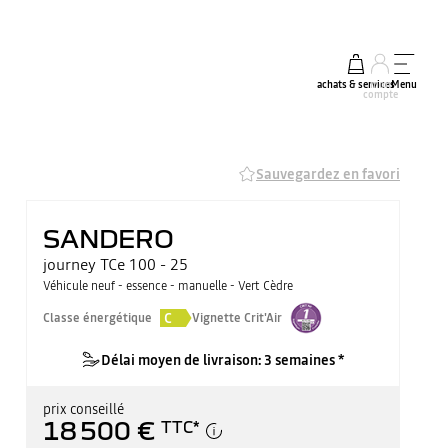
achats & services
mon
Menu
compte
Sauvegardez en favori
SANDERO
journey TCe 100 - 25
Véhicule neuf - essence - manuelle - Vert Cèdre
C
Classe énergétique
Vignette Crit'Air
Délai moyen de livraison: 3 semaines *
prix conseillé
18 500 €
TTC
*