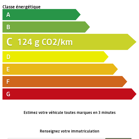
Classe énergétique
A
B
C
124
g CO2/km
D
E
F
G
Estimez votre véhicule toutes marques en 3 minutes
Renseignez votre immatriculation