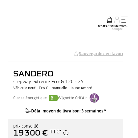
achats & services
mon
Menu
compte
Sauvegardez en favori
SANDERO
stepway extreme Eco-G 120 - 25
Véhicule neuf - Eco G - manuelle - Jaune Ambré
B
Classe énergétique
Vignette Crit'Air
Délai moyen de livraison: 3 semaines *
prix conseillé
19 300 €
TTC
*