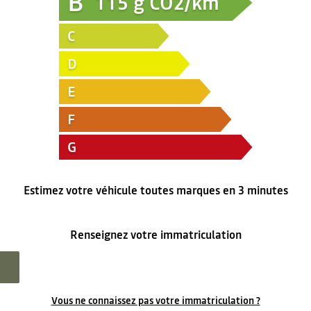
B
115
g CO2/km
C
D
E
F
G
Estimez votre véhicule toutes marques en 3 minutes
Renseignez votre immatriculation
Vous ne connaissez pas votre immatriculation ?