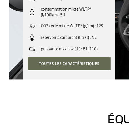
consommation mixte WLTP*
(l/100km)
5.7
CO2 cycle mixte WLTP* (g/km)
129
réservoir à carburant (litres)
NC
puissance maxi kw (ch)
81 (110)
TOUTES LES CARACTÉRISTIQUES
ÉQU