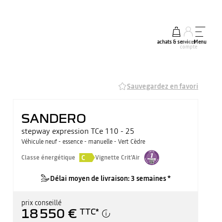
achats & services
mon
Menu
compte
Sauvegardez en favori
SANDERO
stepway expression TCe 110 - 25
Véhicule neuf - essence - manuelle - Vert Cèdre
C
Classe énergétique
Vignette Crit'Air
Délai moyen de livraison: 3 semaines *
prix conseillé
18 550 €
TTC
*