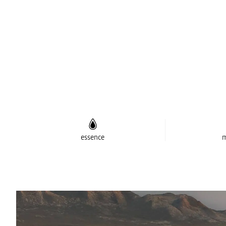
essence
m