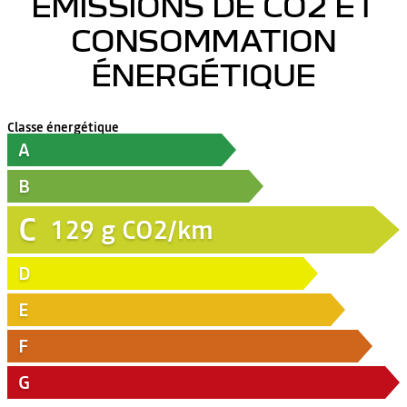
ÉMISSIONS DE CO2 ET
CONSOMMATION
ÉNERGÉTIQUE
Classe énergétique
A
B
C
129
g CO2/km
D
E
F
G