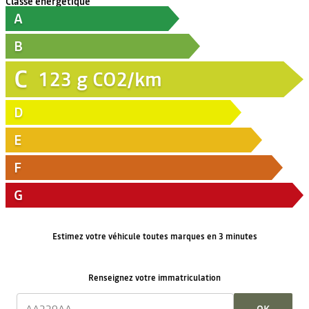
Classe énergétique
A
B
C
123
g CO2/km
D
E
F
G
Estimez votre véhicule toutes marques en 3 minutes
Renseignez votre immatriculation