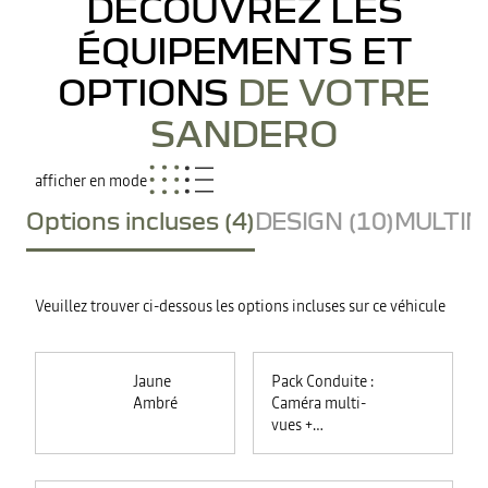
DÉCOUVREZ LES
ÉQUIPEMENTS ET
OPTIONS
DE VOTRE
SANDERO
afficher en mode
Options incluses (4)
DESIGN (10)
MULTIME
Veuillez trouver ci-dessous les options incluses sur ce véhicule
Jaune
Pack Conduite :
Ambré
Caméra multi-
vues +
commutation
automatique des