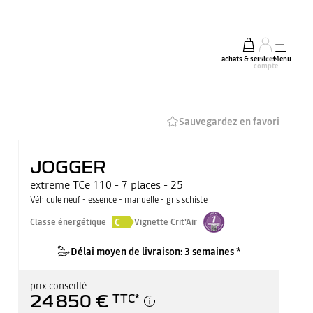
achats & services
mon
Menu
compte
Sauvegardez en favori
JOGGER
extreme TCe 110 - 7 places - 25
Véhicule neuf - essence - manuelle - gris schiste
C
Classe énergétique
Vignette Crit'Air
Délai moyen de livraison: 3 semaines *
prix conseillé
24 850 €
TTC
*