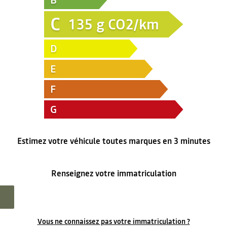
B
C
135
g CO2/km
D
E
F
G
Estimez votre véhicule toutes marques en 3 minutes
Renseignez votre immatriculation
Vous ne connaissez pas votre immatriculation ?