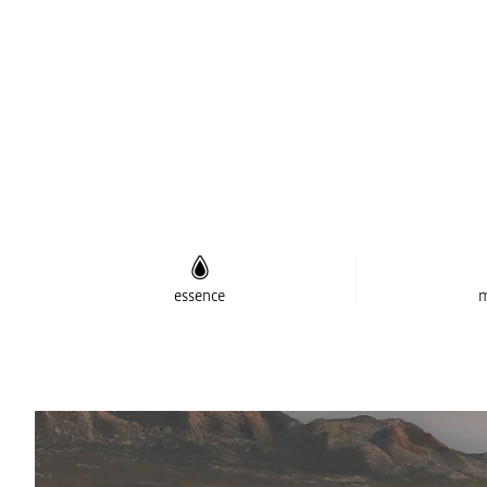
essence
m