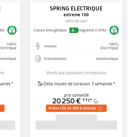
E
SPRING ÉLECTRIQUE
extreme 100
Véhicule neuf
A
Air
Classe énergétique
Vignette Crit'Air
100%
100%
moteur
électrique
électrique
tomatique
transmission
automatique
ons
Vendu par plusieurs concessions
aines *
Délai moyen de livraison: 3 semaines *
prix conseillé
20 250 €
TTC
*
Prime CEE de 400 € déduite