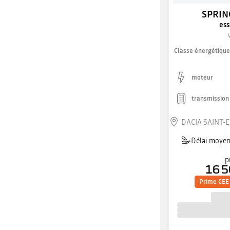
SPRIN
ess
Classe énergétiqu
moteur
transmission
Délai moyen 
p
16 5
Prime CEE 