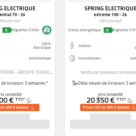
G ÉLECTRIQUE
SPRING ÉLECTRIQU
ential 70 - 26
extreme 100 - 26
Véhicule neuf
Véhicule neuf
A
A
e
Vignette Crit'Air
Classe énergétique
Vignette Crit'
100%
moteur
électrique
automatique
transmission
au
DACIA SAINT-ETIENNE - GROUPE THIVOLLE
Vendu par plusieurs concessi
de livraison: 3 semaines *
Délai moyen de livraison: 3 sem
rix conseillé
prix conseillé
00 €
20 350 €
TTC
*
TTC
*
de 400 € déduite
Prime CEE de 400 € déduite