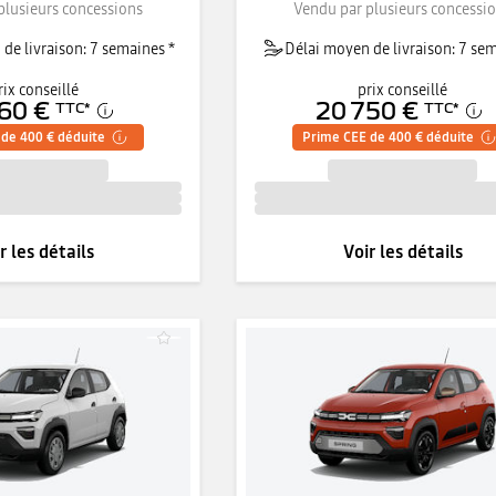
plusieurs concessions
Vendu par plusieurs concessi
de livraison: 7 semaines *
Délai moyen de livraison: 7 sem
rix conseillé
prix conseillé
60 €
20 750 €
TTC
*
TTC
*
de 400 € déduite
Prime CEE de 400 € déduite
r les détails
Voir les détails