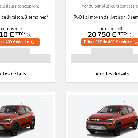
plusieurs concessions
Vendu par plusieurs concessi
de livraison: 3 semaines *
Délai moyen de livraison: 3 sem
rix conseillé
prix conseillé
10 €
20 750 €
TTC
*
TTC
*
de 400 € déduite
Prime CEE de 400 € déduite
r les détails
Voir les détails