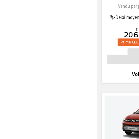
Vendu par 
Délai moyen 
p
20 6
Prime CEE 
Voi