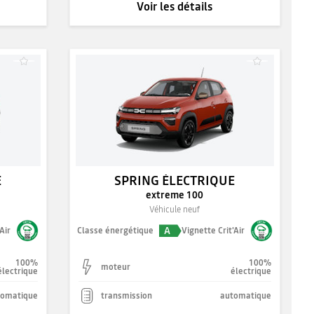
Voir les détails
E
SPRING ÉLECTRIQUE
extreme 100
Véhicule neuf
A
Air
Classe énergétique
Vignette Crit'Air
100%
100%
moteur
électrique
électrique
tomatique
transmission
automatique