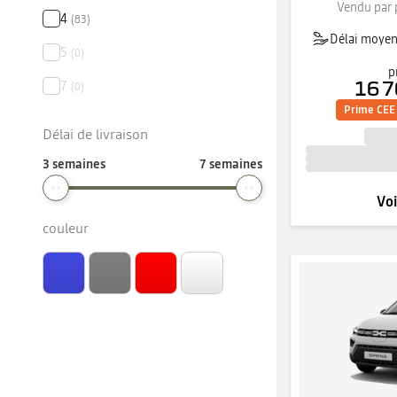
Vendu par 
4
(
83
)
Délai moyen 
5
(
0
)
p
7
16 7
(
0
)
Prime CEE 
Délai de livraison
3 semaines
7 semaines
Voi
couleur