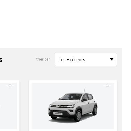
s
trier par