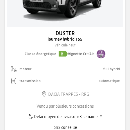
DUSTER
journey hybrid 155
Véhicule neuf
B
Classe énergétique
Vignette Crit'Air
moteur
full hybrid
transmission
automatique
DACIA TRAPPES - RRG
Vendu par plusieurs concessions
Délai moyen de livraison: 3 semaines *
prix conseillé