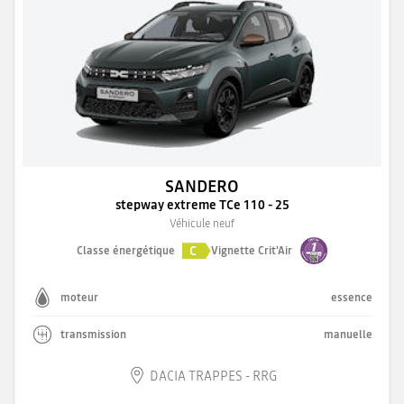
SANDERO
stepway extreme TCe 110 - 25
Véhicule neuf
C
Classe énergétique
Vignette Crit'Air
moteur
essence
transmission
manuelle
DACIA TRAPPES - RRG