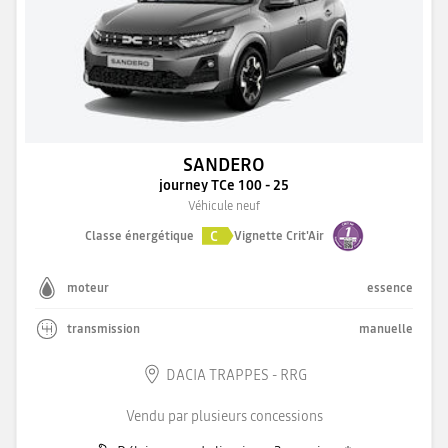
SANDERO
journey TCe 100 - 25
Véhicule neuf
C
Classe énergétique
Vignette Crit'Air
moteur
essence
transmission
manuelle
DACIA TRAPPES - RRG
Vendu par plusieurs concessions