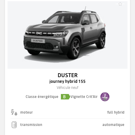
DUSTER
journey hybrid 155
Véhicule neuf
B
Classe énergétique
Vignette Crit'Air
moteur
full hybrid
transmission
automatique