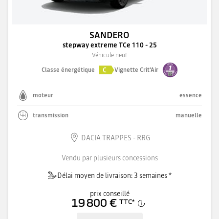
SANDERO
stepway extreme TCe 110 - 25
Véhicule neuf
C
Classe énergétique
Vignette Crit'Air
moteur
essence
transmission
manuelle
DACIA TRAPPES - RRG
Vendu par plusieurs concessions
Délai moyen de livraison: 3 semaines *
prix conseillé
19 800 €
TTC
*