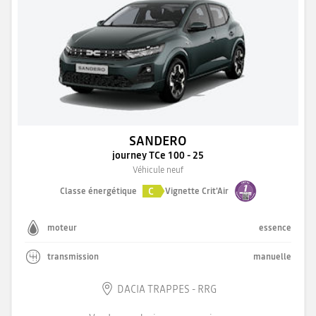
SANDERO
journey TCe 100 - 25
Véhicule neuf
C
Classe énergétique
Vignette Crit'Air
moteur
essence
transmission
manuelle
DACIA TRAPPES - RRG