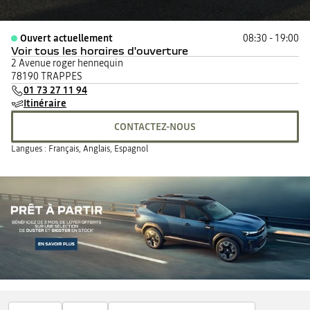
Ouvert actuellement
08:30 - 19:00
Voir tous les horaires d'ouverture
lundi
08:30 - 19:00
2 Avenue roger hennequin
mardi
08:30 - 19:00
78190 TRAPPES
mercredi
08:30 - 19:00
01 73 27 11 94
jeudi
08:30 - 19:00
Itinéraire
vendredi
08:30 - 19:00
CONTACTEZ-NOUS
samedi
09:00 - 18:00
dimanche
Fermé
Langues :
Français, Anglais, Espagnol