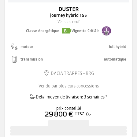
DUSTER
journey hybrid 155
Véhicule neuf
B
Classe énergétique
Vignette Crit'Air
moteur
full hybrid
transmission
automatique
DACIA TRAPPES - RRG
Vendu par plusieurs concessions
Délai moyen de livraison: 3 semaines *
prix conseillé
29 800 €
TTC
*