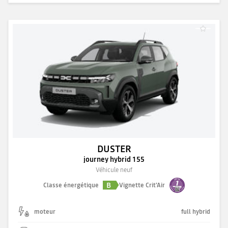
DUSTER
journey hybrid 155
Véhicule neuf
B
Classe énergétique
Vignette Crit'Air
moteur
full hybrid