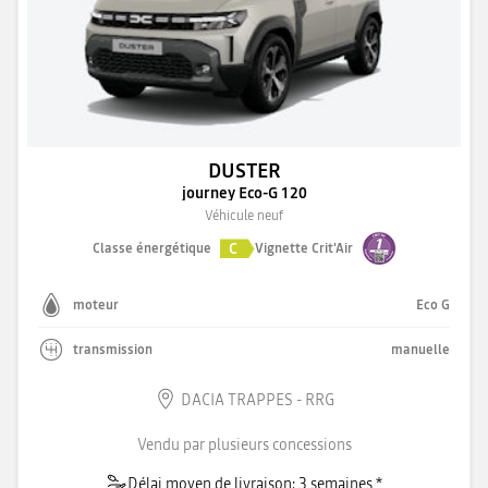
DUSTER
journey Eco-G 120
Véhicule neuf
C
Classe énergétique
Vignette Crit'Air
moteur
Eco G
transmission
manuelle
DACIA TRAPPES - RRG
Vendu par plusieurs concessions
Délai moyen de livraison: 3 semaines *