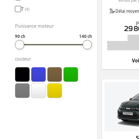
7
(
4
)
Délai moyen 
p
Puissance moteur
29 8
90 ch
140 ch
couleur
Voi