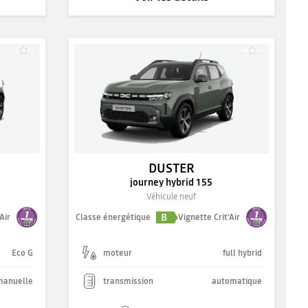
DUSTER
journey hybrid 155
Véhicule neuf
B
Air
Classe énergétique
Vignette Crit'Air
Eco G
moteur
full hybrid
manuelle
transmission
automatique