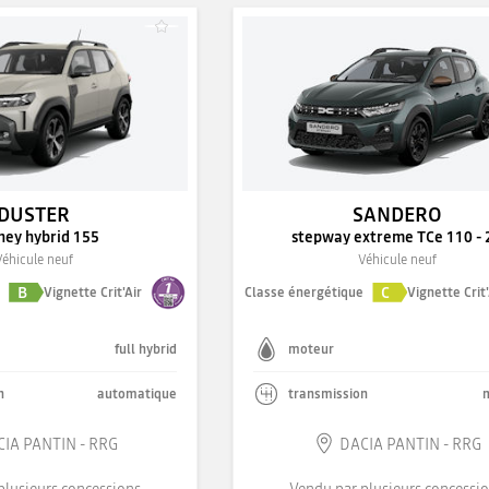
DUSTER
SANDERO
ney hybrid 155
stepway extreme TCe 110 - 
Véhicule neuf
Véhicule neuf
B
C
e
Vignette Crit'Air
Classe énergétique
Vignette Crit'
full hybrid
moteur
n
automatique
transmission
IA PANTIN - RRG
DACIA PANTIN - RRG
plusieurs concessions
Vendu par plusieurs concessi