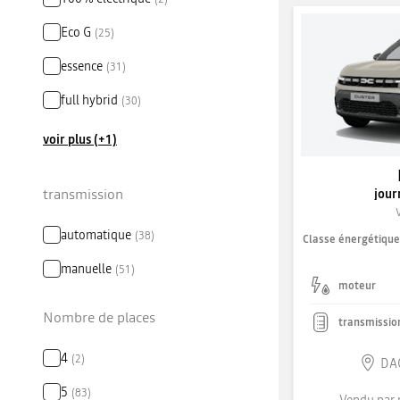
Eco G
(
25
)
essence
(
31
)
full hybrid
(
30
)
voir plus (+1)
transmission
jour
automatique
(
38
)
Classe énergétiqu
manuelle
(
51
)
moteur
Nombre de places
transmissio
4
(
2
)
DAC
5
(
83
)
Vendu par 