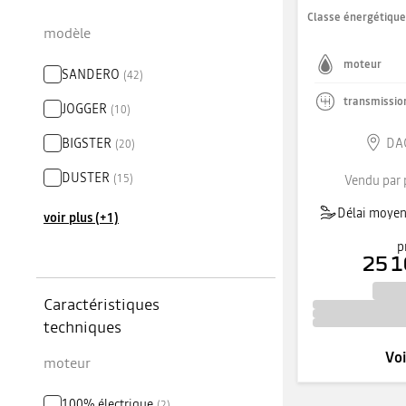
Classe énergétiqu
modèle
moteur
SANDERO
(
42
)
transmissio
JOGGER
(
10
)
BIGSTER
DAC
(
20
)
DUSTER
(
15
)
Vendu par 
Délai moyen 
voir plus (+1)
p
25 1
Caractéristiques
techniques
Voi
moteur
100% électrique
(
2
)