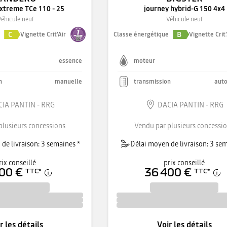
xtreme TCe 110 - 25
journey hybrid-G 150 4x4
Véhicule neuf
Véhicule neuf
C
B
e
Vignette Crit'Air
Classe énergétique
Vignette Crit'
essence
moteur
n
manuelle
transmission
aut
IA PANTIN - RRG
DACIA PANTIN - RRG
plusieurs concessions
Vendu par plusieurs concessi
de livraison: 3 semaines *
Délai moyen de livraison: 3 sem
rix conseillé
prix conseillé
00 €
36 400 €
TTC
*
TTC
*
r les détails
Voir les détails