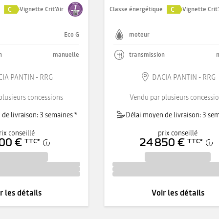
C
C
e
Vignette Crit'Air
Classe énergétique
Vignette Crit'
Eco G
moteur
n
manuelle
transmission
IA PANTIN - RRG
DACIA PANTIN - RRG
plusieurs concessions
Vendu par plusieurs concessi
de livraison: 3 semaines *
Délai moyen de livraison: 3 sem
rix conseillé
prix conseillé
00 €
24 850 €
TTC
*
TTC
*
r les détails
Voir les détails