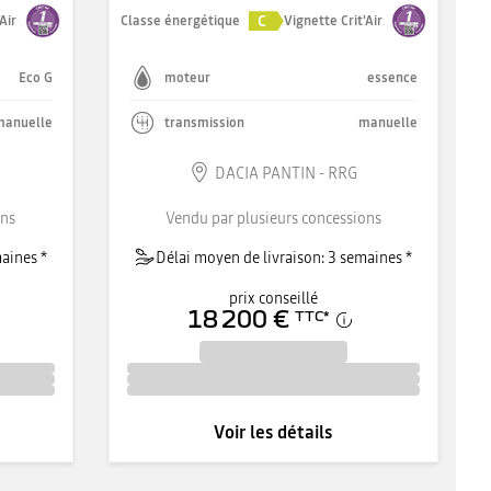
C
Air
Classe énergétique
Vignette Crit'Air
Eco G
moteur
essence
manuelle
transmission
manuelle
DACIA PANTIN - RRG
ons
Vendu par plusieurs concessions
aines *
Délai moyen de livraison: 3 semaines *
prix conseillé
18 200 €
TTC
*
Voir les détails