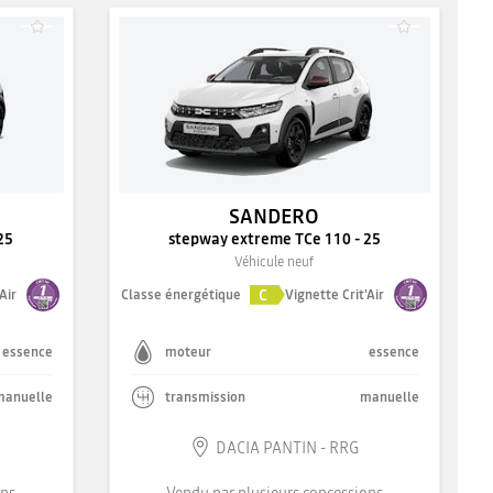
SANDERO
25
stepway extreme TCe 110 - 25
Véhicule neuf
C
Air
Classe énergétique
Vignette Crit'Air
essence
moteur
essence
manuelle
transmission
manuelle
DACIA PANTIN - RRG
ons
Vendu par plusieurs concessions