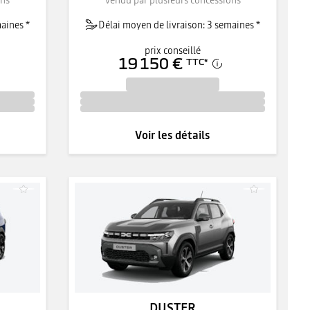
aines *
Délai moyen de livraison: 3 semaines *
prix conseillé
19 150 €
TTC
*
Voir les détails
DUSTER