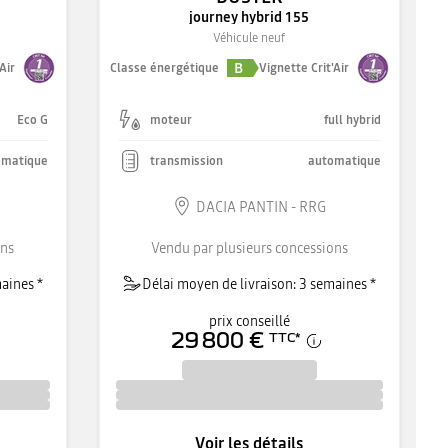
journey hybrid 155
Véhicule neuf
B
Air
Classe énergétique
Vignette Crit'Air
Eco G
moteur
full hybrid
omatique
transmission
automatique
DACIA PANTIN - RRG
ons
Vendu par plusieurs concessions
aines *
Délai moyen de livraison: 3 semaines *
prix conseillé
29 800 €
TTC
*
Voir les détails