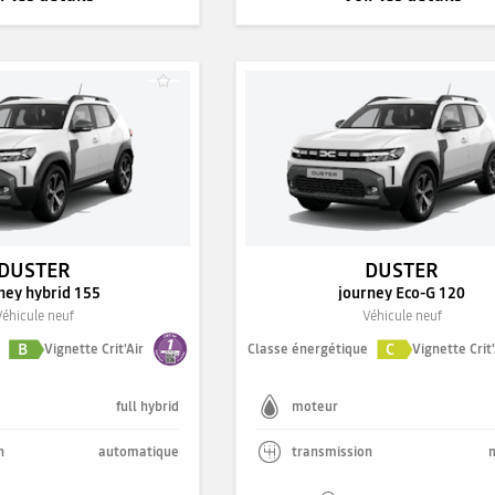
DUSTER
DUSTER
ney hybrid 155
journey Eco-G 120
Véhicule neuf
Véhicule neuf
B
C
e
Vignette Crit'Air
Classe énergétique
Vignette Crit'
full hybrid
moteur
n
automatique
transmission