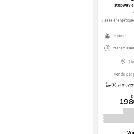
stepway e
Classe énergétiqu
moteur
transmissio
DAC
Vendu par 
Délai moyen 
p
19 8
Voi