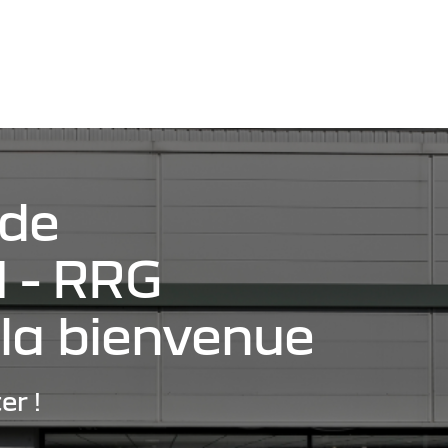
 de
 - RRG
la bienvenue
er !