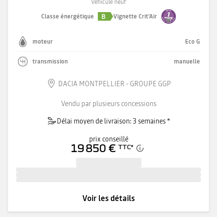
Véhicule neuf
B
Classe énergétique
Vignette Crit'Air
moteur
Eco G
transmission
manuelle
DACIA MONTPELLIER - GROUPE GGP
Vendu par plusieurs concessions
Délai moyen de livraison: 3 semaines *
prix conseillé
19 850 €
TTC
*
Voir les détails