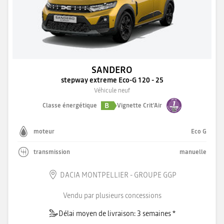
SANDERO
stepway extreme Eco-G 120 - 25
Véhicule neuf
B
Classe énergétique
Vignette Crit'Air
moteur
Eco G
transmission
manuelle
DACIA MONTPELLIER - GROUPE GGP
Vendu par plusieurs concessions
Délai moyen de livraison: 3 semaines *