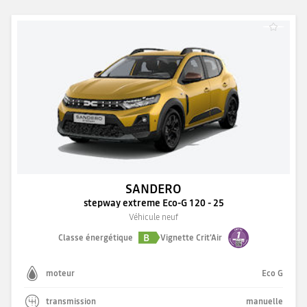
SANDERO
stepway extreme Eco-G 120 - 25
Véhicule neuf
B
Classe énergétique
Vignette Crit'Air
moteur
Eco G
transmission
manuelle