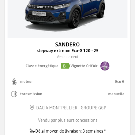
SANDERO
stepway extreme Eco-G 120 - 25
Véhicule neuf
B
Classe énergétique
Vignette Crit'Air
moteur
Eco G
transmission
manuelle
DACIA MONTPELLIER - GROUPE GGP
Vendu par plusieurs concessions
Délai moyen de livraison: 3 semaines *