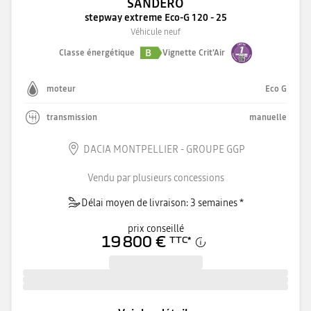
SANDERO
stepway extreme Eco-G 120 - 25
Véhicule neuf
B
Classe énergétique
Vignette Crit'Air
moteur
Eco G
transmission
manuelle
DACIA MONTPELLIER - GROUPE GGP
Vendu par plusieurs concessions
Délai moyen de livraison: 3 semaines *
prix conseillé
19 800 €
TTC
*