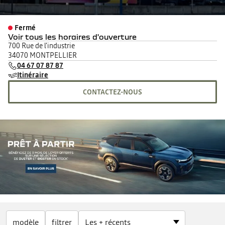
Fermé
Voir tous les horaires d'ouverture
lundi
08:00 - 19:00
700 Rue de l'industrie
mardi
08:00 - 19:00
34070 MONTPELLIER
mercredi
08:00 - 19:00
04 67 07 87 87
jeudi
08:00 - 19:00
Itinéraire
vendredi
08:00 - 19:00
CONTACTEZ-NOUS
samedi
08:30 - 12:00
14:00 - 18:00
dimanche
Fermé
modèle
filtrer