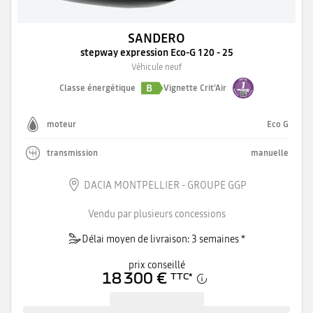
SANDERO
stepway expression Eco-G 120 - 25
Véhicule neuf
B
Classe énergétique
Vignette Crit'Air
moteur
Eco G
transmission
manuelle
DACIA MONTPELLIER - GROUPE GGP
Vendu par plusieurs concessions
Délai moyen de livraison: 3 semaines *
prix conseillé
18 300 €
TTC
*