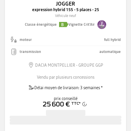
JOGGER
expression hybrid 155 - 5 places - 25
Véhicule neuf
B
Classe énergétique
Vignette Crit'Air
moteur
full hybrid
transmission
automatique
DACIA MONTPELLIER - GROUPE GGP
Vendu par plusieurs concessions
Délai moyen de livraison: 3 semaines *
prix conseillé
25 600 €
TTC
*