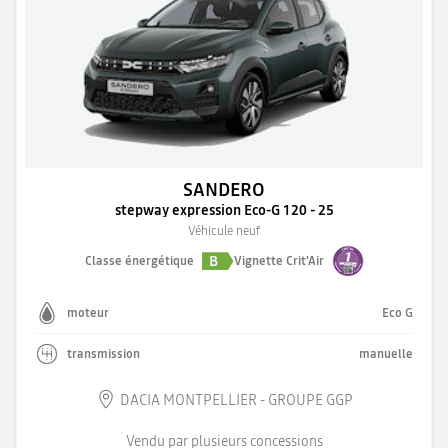
SANDERO
stepway expression Eco-G 120 - 25
Véhicule neuf
B
Classe énergétique
Vignette Crit'Air
moteur
Eco G
transmission
manuelle
DACIA MONTPELLIER - GROUPE GGP
Vendu par plusieurs concessions