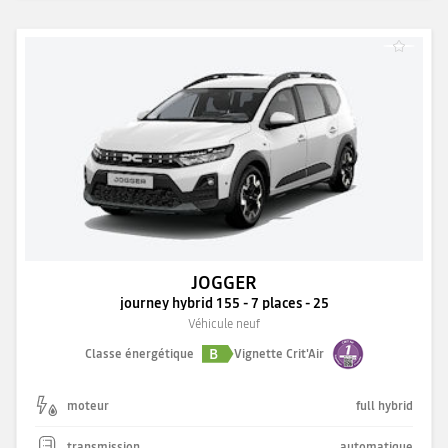
JOGGER
journey hybrid 155 - 7 places - 25
Véhicule neuf
B
Classe énergétique
Vignette Crit'Air
moteur
full hybrid
transmission
automatique