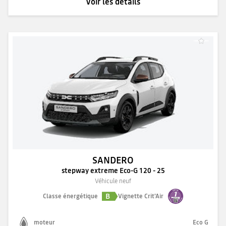
Voir les détails
SANDERO
stepway extreme Eco-G 120 - 25
Véhicule neuf
B
Classe énergétique
Vignette Crit'Air
moteur
Eco G