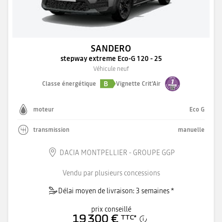
SANDERO
stepway extreme Eco-G 120 - 25
Véhicule neuf
B
Classe énergétique
Vignette Crit'Air
moteur
Eco G
transmission
manuelle
DACIA MONTPELLIER - GROUPE GGP
Vendu par plusieurs concessions
Délai moyen de livraison: 3 semaines *
prix conseillé
19 300 €
TTC
*