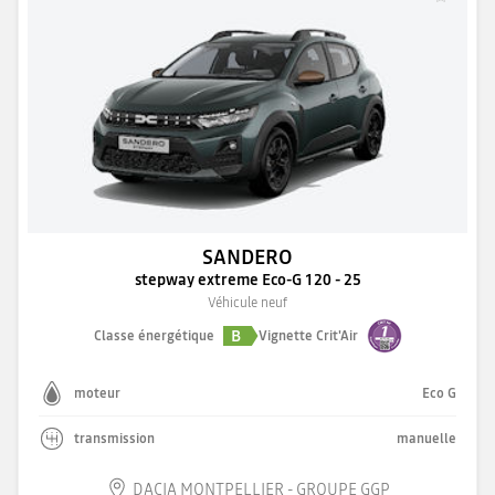
SANDERO
stepway extreme Eco-G 120 - 25
Véhicule neuf
B
Classe énergétique
Vignette Crit'Air
moteur
Eco G
transmission
manuelle
DACIA MONTPELLIER - GROUPE GGP