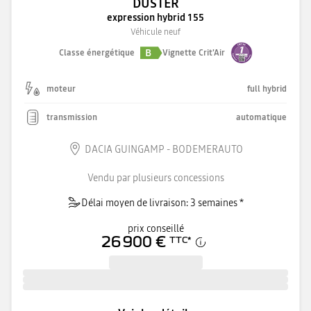
DUSTER
expression hybrid 155
Véhicule neuf
B
Classe énergétique
Vignette Crit'Air
moteur
full hybrid
transmission
automatique
DACIA GUINGAMP - BODEMERAUTO
Vendu par plusieurs concessions
Délai moyen de livraison: 3 semaines *
prix conseillé
26 900 €
TTC
*