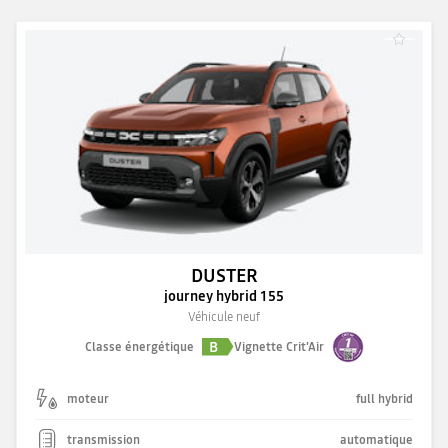
DUSTER
journey hybrid 155
Véhicule neuf
B
Classe énergétique
Vignette Crit'Air
moteur
full hybrid
transmission
automatique