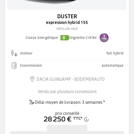
DUSTER
expression hybrid 155
Véhicule neuf
B
Classe énergétique
Vignette Crit'Air
moteur
full hybrid
transmission
automatique
DACIA GUINGAMP - BODEMERAUTO
Vendu par plusieurs concessions
Délai moyen de livraison: 3 semaines *
prix conseillé
28 250 €
TTC
*