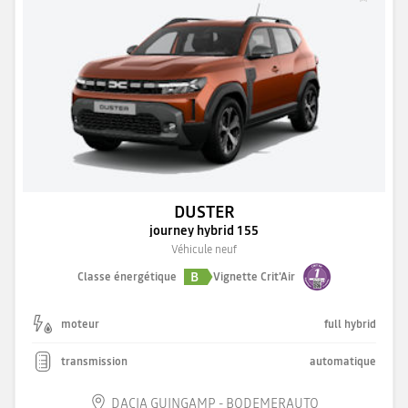
DUSTER
journey hybrid 155
Véhicule neuf
B
Classe énergétique
Vignette Crit'Air
moteur
full hybrid
transmission
automatique
DACIA GUINGAMP - BODEMERAUTO