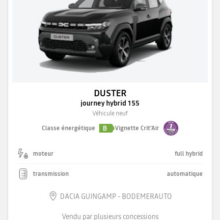
DUSTER
journey hybrid 155
Véhicule neuf
B
Classe énergétique
Vignette Crit'Air
moteur
full hybrid
transmission
automatique
DACIA GUINGAMP - BODEMERAUTO
Vendu par plusieurs concessions