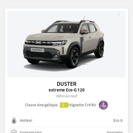
DUSTER
extreme Eco-G 120
Véhicule neuf
C
Classe énergétique
Vignette Crit'Air
moteur
Eco G
transmission
manuelle