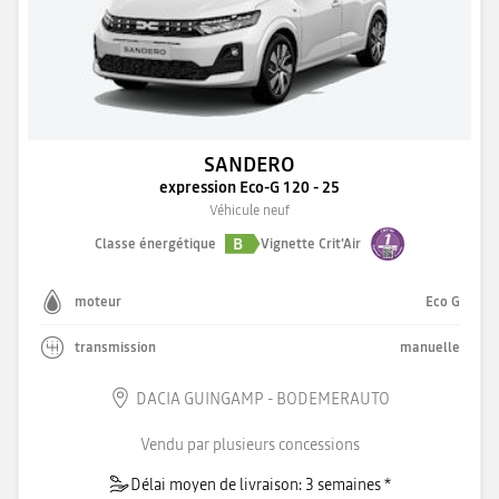
SANDERO
expression Eco-G 120 - 25
Véhicule neuf
B
Classe énergétique
Vignette Crit'Air
moteur
Eco G
transmission
manuelle
DACIA GUINGAMP - BODEMERAUTO
Vendu par plusieurs concessions
Délai moyen de livraison: 3 semaines *