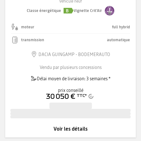
Véhicule neuf
B
Classe énergétique
Vignette Crit'Air
moteur
full hybrid
transmission
automatique
DACIA GUINGAMP - BODEMERAUTO
Vendu par plusieurs concessions
Délai moyen de livraison: 3 semaines *
prix conseillé
30 050 €
TTC
*
Voir les détails