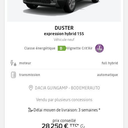
DUSTER
expression hybrid 155
Véhicule neuf
B
Classe énergétique
Vignette Crit'Air
moteur
full hybrid
transmission
automatique
DACIA GUINGAMP - BODEMERAUTO
Vendu par plusieurs concessions
Délai moyen de livraison: 3 semaines *
prix conseillé
28 250 €
TTC
*