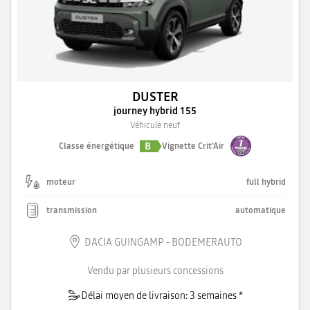
DUSTER
journey hybrid 155
Véhicule neuf
B
Classe énergétique
Vignette Crit'Air
moteur
full hybrid
transmission
automatique
DACIA GUINGAMP - BODEMERAUTO
Vendu par plusieurs concessions
Délai moyen de livraison: 3 semaines *