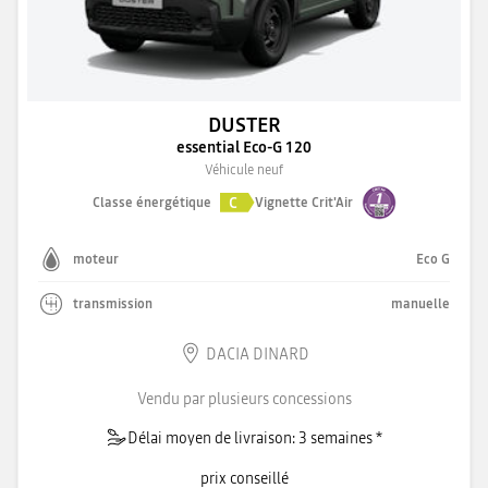
DUSTER
essential Eco-G 120
Véhicule neuf
C
Classe énergétique
Vignette Crit'Air
moteur
Eco G
transmission
manuelle
DACIA DINARD
Vendu par plusieurs concessions
Délai moyen de livraison: 3 semaines *
prix conseillé