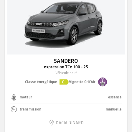
SANDERO
expression TCe 100 - 25
Véhicule neuf
C
Classe énergétique
Vignette Crit'Air
moteur
essence
transmission
manuelle
DACIA DINARD