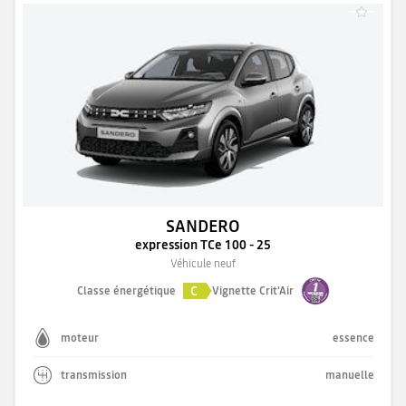
SANDERO
expression TCe 100 - 25
Véhicule neuf
C
Classe énergétique
Vignette Crit'Air
moteur
essence
transmission
manuelle