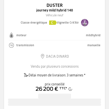
DUSTER
journey mild hybrid 140
Véhicule neuf
C
Classe énergétique
Vignette Crit'Air
moteur
mildhybrid
transmission
manuelle
DACIA DINARD
Vendu par plusieurs concessions
Délai moyen de livraison: 3 semaines *
prix conseillé
26 200 €
TTC
*