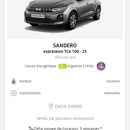
SANDERO
expression TCe 100 - 25
Véhicule neuf
C
Classe énergétique
Vignette Crit'Air
moteur
essence
transmission
manuelle
DACIA DINARD
Vendu par plusieurs concessions
Délai moyen de livraison: 3 semaines *