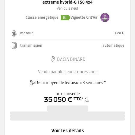
extreme hybrid-G 150 4x4
Véhicule neuf
B
Classe énergétique
Vignette Crit'Air
moteur
Eco G
transmission
automatique
DACIA DINARD
Vendu par plusieurs concessions
Délai moyen de livraison: 3 semaines *
prix conseillé
35 050 €
TTC
*
Voir les détails