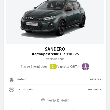
SANDERO
stepway extreme TCe 110 - 25
Véhicule neuf
C
Classe énergétique
Vignette Crit'Air
moteur
essence
transmission
manuelle
DACIA DINARD