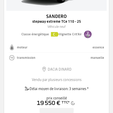
SANDERO
stepway extreme TCe 110 - 25
Véhicule neuf
C
Classe énergétique
Vignette Crit'Air
moteur
essence
transmission
manuelle
DACIA DINARD
Vendu par plusieurs concessions
Délai moyen de livraison: 3 semaines *
prix conseillé
19 550 €
TTC
*