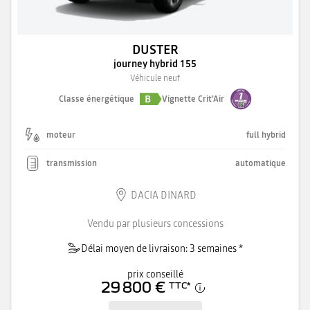
DUSTER
journey hybrid 155
Véhicule neuf
B
Classe énergétique
Vignette Crit'Air
moteur
full hybrid
transmission
automatique
DACIA DINARD
Vendu par plusieurs concessions
Délai moyen de livraison: 3 semaines *
prix conseillé
29 800 €
TTC
*