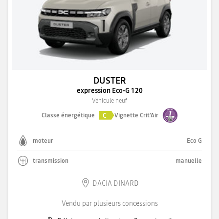
DUSTER
expression Eco-G 120
Véhicule neuf
C
Classe énergétique
Vignette Crit'Air
moteur
Eco G
transmission
manuelle
DACIA DINARD
Vendu par plusieurs concessions