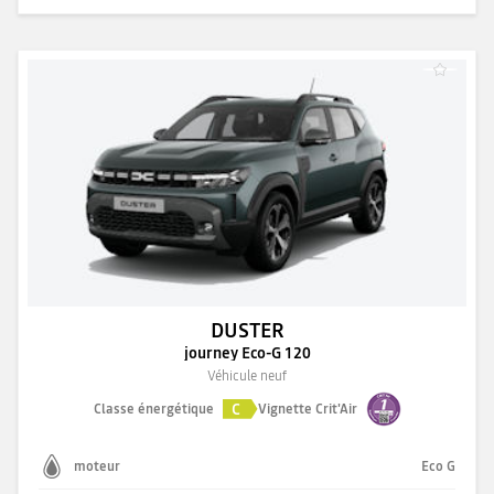
DUSTER
journey Eco-G 120
Véhicule neuf
C
Classe énergétique
Vignette Crit'Air
moteur
Eco G