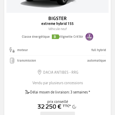
BIGSTER
extreme hybrid 155
Véhicule neuf
B
Classe énergétique
Vignette Crit'Air
moteur
full hybrid
transmission
automatique
DACIA ANTIBES - RRG
Vendu par plusieurs concessions
Délai moyen de livraison: 3 semaines *
prix conseillé
32 250 €
TTC
*