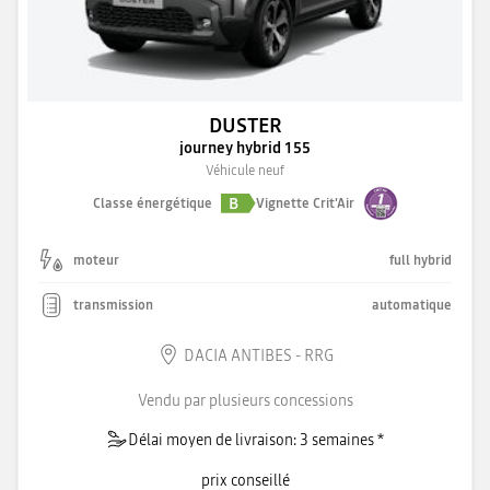
DUSTER
journey hybrid 155
Véhicule neuf
B
Classe énergétique
Vignette Crit'Air
moteur
full hybrid
transmission
automatique
DACIA ANTIBES - RRG
Vendu par plusieurs concessions
Délai moyen de livraison: 3 semaines *
prix conseillé