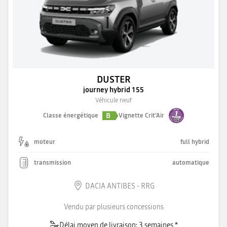
DUSTER
journey hybrid 155
Véhicule neuf
B
Classe énergétique
Vignette Crit'Air
moteur
full hybrid
transmission
automatique
DACIA ANTIBES - RRG
Vendu par plusieurs concessions
Délai moyen de livraison: 3 semaines *