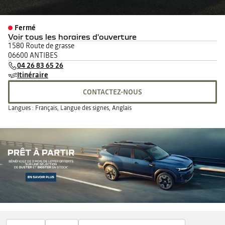
Fermé
Voir tous les horaires d'ouverture
lundi
08:30 - 12:00
14:00 - 19:00
1580 Route de grasse
mardi
08:30 - 12:00
14:00 - 19:00
06600 ANTIBES
mercredi
08:30 - 12:00
14:00 - 19:00
04 26 83 65 26
jeudi
08:30 - 12:00
14:00 - 19:00
Itinéraire
vendredi
08:30 - 12:00
14:00 - 19:00
CONTACTEZ-NOUS
samedi
09:00 - 12:00
14:00 - 18:30
dimanche
Fermé
Langues :
Français, Langue des signes, Anglais