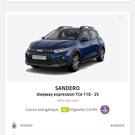
SANDERO
stepway expression TCe 110 - 25
Véhicule neuf
C
Classe énergétique
Vignette Crit'Air
moteur
essence