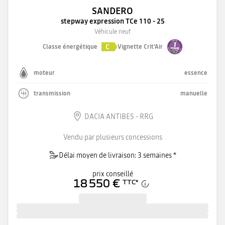
SANDERO
stepway expression TCe 110 - 25
Véhicule neuf
C
Classe énergétique
Vignette Crit'Air
moteur
essence
transmission
manuelle
DACIA ANTIBES - RRG
Vendu par plusieurs concessions
Délai moyen de livraison: 3 semaines *
prix conseillé
18 550 €
TTC
*