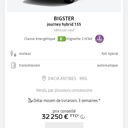
BIGSTER
journey hybrid 155
Véhicule neuf
B
Classe énergétique
Vignette Crit'Air
moteur
full hybrid
transmission
automatique
DACIA ANTIBES - RRG
Vendu par plusieurs concessions
Délai moyen de livraison: 3 semaines *
prix conseillé
32 250 €
TTC
*