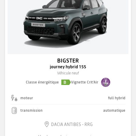
BIGSTER
journey hybrid 155
Véhicule neuf
B
Classe énergétique
Vignette Crit'Air
moteur
full hybrid
transmission
automatique
DACIA ANTIBES - RRG