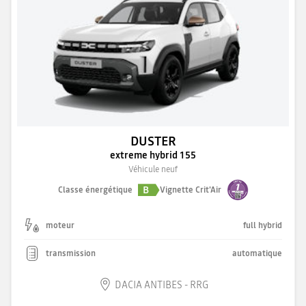
DUSTER
extreme hybrid 155
Véhicule neuf
B
Classe énergétique
Vignette Crit'Air
moteur
full hybrid
transmission
automatique
DACIA ANTIBES - RRG