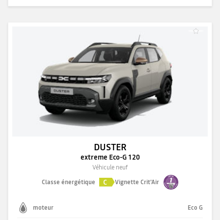
DUSTER
extreme Eco-G 120
Véhicule neuf
C
Classe énergétique
Vignette Crit'Air
moteur
Eco G