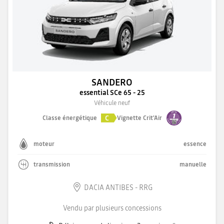
SANDERO
essential SCe 65 - 25
Véhicule neuf
C
Classe énergétique
Vignette Crit'Air
moteur
essence
transmission
manuelle
DACIA ANTIBES - RRG
Vendu par plusieurs concessions