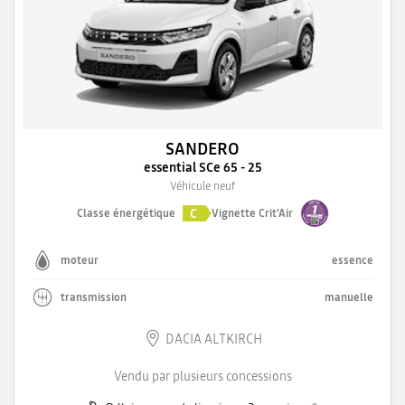
SANDERO
essential SCe 65 - 25
Véhicule neuf
C
Classe énergétique
Vignette Crit'Air
moteur
essence
transmission
manuelle
DACIA ALTKIRCH
Vendu par plusieurs concessions