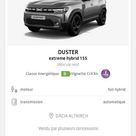
DUSTER
extreme hybrid 155
Véhicule neuf
B
Classe énergétique
Vignette Crit'Air
moteur
full hybrid
transmission
automatique
DACIA ALTKIRCH
Vendu par plusieurs concessions