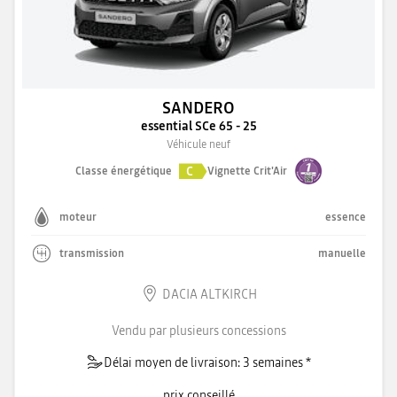
SANDERO
essential SCe 65 - 25
Véhicule neuf
C
Classe énergétique
Vignette Crit'Air
moteur
essence
transmission
manuelle
DACIA ALTKIRCH
Vendu par plusieurs concessions
Délai moyen de livraison: 3 semaines *
prix conseillé