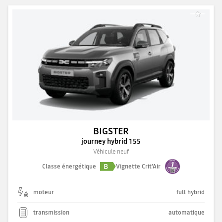
BIGSTER
journey hybrid 155
Véhicule neuf
B
Classe énergétique
Vignette Crit'Air
moteur
full hybrid
transmission
automatique