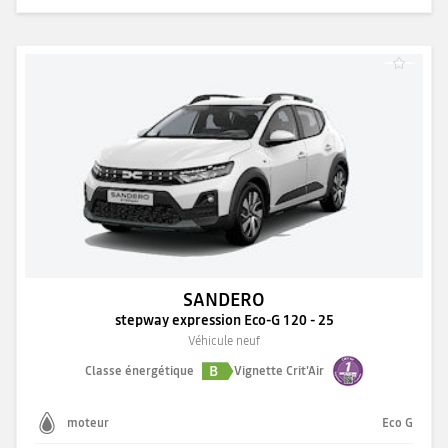
SANDERO
stepway expression Eco-G 120 - 25
Véhicule neuf
B
Classe énergétique
Vignette Crit'Air
moteur
Eco G