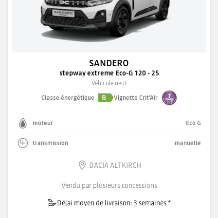
SANDERO
stepway extreme Eco-G 120 - 25
Véhicule neuf
B
Classe énergétique
Vignette Crit'Air
moteur
Eco G
transmission
manuelle
DACIA ALTKIRCH
Vendu par plusieurs concessions
Délai moyen de livraison: 3 semaines *