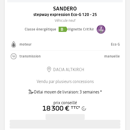
SANDERO
stepway expression Eco-G 120 - 25
Véhicule neuf
B
Classe énergétique
Vignette Crit'Air
moteur
Eco G
transmission
manuelle
DACIA ALTKIRCH
Vendu par plusieurs concessions
Délai moyen de livraison: 3 semaines *
prix conseillé
18 300 €
TTC
*