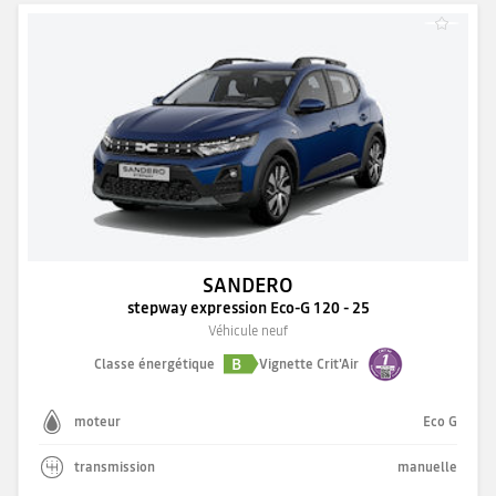
SANDERO
stepway expression Eco-G 120 - 25
Véhicule neuf
B
Classe énergétique
Vignette Crit'Air
moteur
Eco G
transmission
manuelle