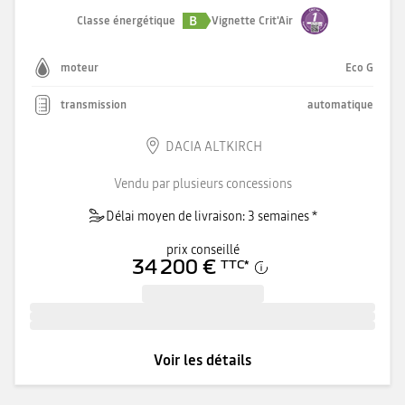
B
Classe énergétique
Vignette Crit'Air
moteur
Eco G
transmission
automatique
DACIA ALTKIRCH
Vendu par plusieurs concessions
Délai moyen de livraison: 3 semaines *
prix conseillé
34 200 €
TTC
*
Voir les détails