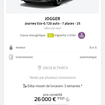
JOGGER
journey Eco-G 120 auto - 7 places - 25
Véhicule neuf
C
Classe énergétique
Vignette Crit'Air
moteur
Eco G
transmission
automatique
DACIA ALTKIRCH
Vendu par plusieurs concessions
Délai moyen de livraison: 3 semaines *
prix conseillé
26 000 €
TTC
*