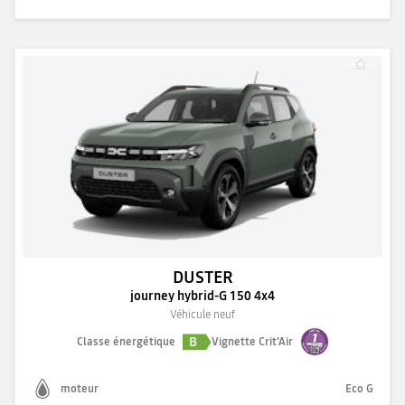
DUSTER
journey hybrid-G 150 4x4
Véhicule neuf
B
Classe énergétique
Vignette Crit'Air
moteur
Eco G