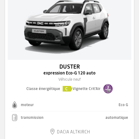
DUSTER
expression Eco-G 120 auto
Véhicule neuf
C
Classe énergétique
Vignette Crit'Air
moteur
Eco G
transmission
automatique
DACIA ALTKIRCH