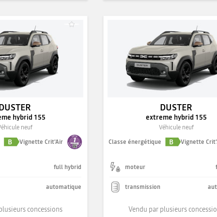
DUSTER
DUSTER
eme hybrid 155
extreme hybrid 155
Véhicule neuf
Véhicule neuf
B
B
e
Vignette Crit'Air
Classe énergétique
Vignette Crit'
full hybrid
moteur
automatique
transmission
au
plusieurs concessions
Vendu par plusieurs concessi