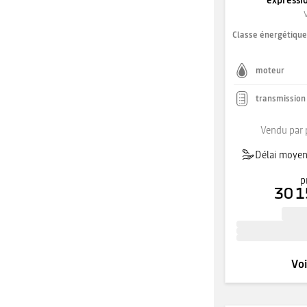
expressi
Classe énergétiqu
moteur
transmission
Vendu par 
Délai moyen 
p
30 1
Voi