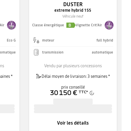
DUSTER
extreme hybrid 155
Véhicule neuf
B
Air
Classe énergétique
Vignette Crit'Air
Eco G
moteur
full hybrid
tomatique
transmission
automatique
ons
Vendu par plusieurs concessions
aines *
Délai moyen de livraison: 3 semaines *
prix conseillé
30 150 €
TTC
*
Voir les détails