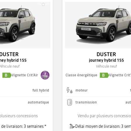
DUSTER
DUSTER
ney hybrid 155
journey hybrid 155
Véhicule neuf
Véhicule neuf
B
B
e
Vignette Crit'Air
Classe énergétique
Vignette Crit'
full hybrid
moteur
automatique
transmission
au
plusieurs concessions
Vendu par plusieurs concessi
de livraison: 3 semaines *
Délai moyen de livraison: 3 sem