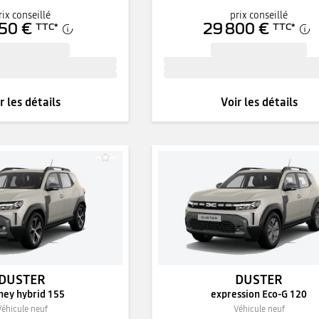
rix conseillé
prix conseillé
50 €
29 800 €
TTC
*
TTC
*
r les détails
Voir les détails
DUSTER
DUSTER
ney hybrid 155
expression Eco-G 120
Véhicule neuf
Véhicule neuf