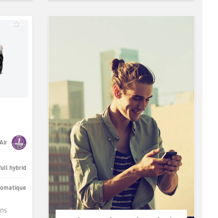
Air
full hybrid
tomatique
ons