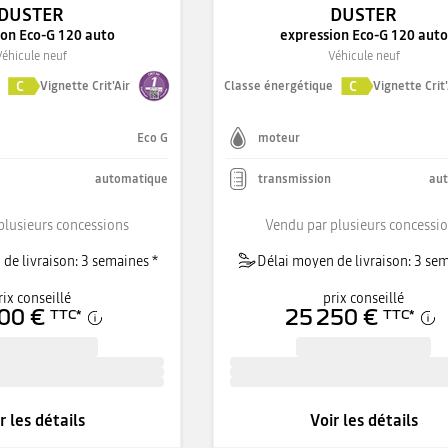
DUSTER
DUSTER
ion Eco-G 120 auto
expression Eco-G 120 auto
Véhicule neuf
Véhicule neuf
C
C
e
Vignette Crit'Air
Classe énergétique
Vignette Crit'
Eco G
moteur
automatique
transmission
au
plusieurs concessions
Vendu par plusieurs concessi
de livraison: 3 semaines *
Délai moyen de livraison: 3 sem
rix conseillé
prix conseillé
00 €
25 250 €
TTC
*
TTC
*
r les détails
Voir les détails