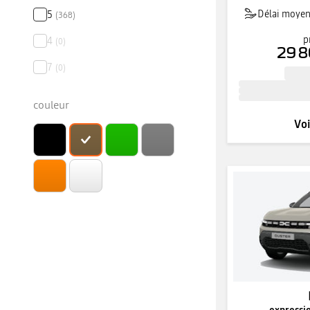
Délai moyen 
5
(
368
)
p
4
(
0
)
29 8
7
(
0
)
couleur
Voi