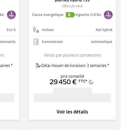
journey hybrid 155
Véhicule neuf
B
Air
Classe énergétique
Vignette Crit'Air
Eco G
moteur
full hybrid
manuelle
transmission
automatique
ons
Vendu par plusieurs concessions
aines *
Délai moyen de livraison: 3 semaines *
prix conseillé
29 450 €
TTC
*
Voir les détails