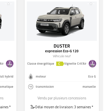
DUSTER
expression Eco-G 120
Véhicule neuf
C
Air
Classe énergétique
Vignette Crit'Air
full hybrid
moteur
Eco G
tomatique
transmission
manuelle
ons
Vendu par plusieurs concessions
aines *
Délai moyen de livraison: 3 semaines *