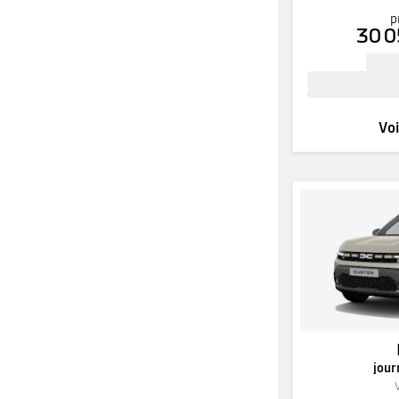
p
30 0
Voi
jour