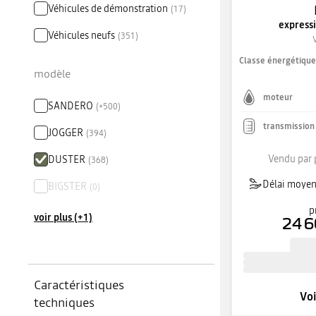
Véhicules de démonstration
(
17
)
express
Véhicules neufs
(
351
)
Classe énergétiqu
modèle
moteur
SANDERO
(
+
500
)
transmission
JOGGER
(
394
)
Vendu par 
DUSTER
(
368
)
Délai moyen 
BIGSTER
(
0
)
p
voir plus (+1)
24 6
Caractéristiques
Voi
techniques