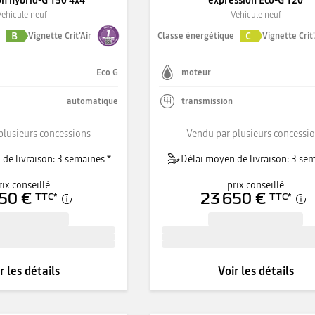
on hybrid-G 150 4x4
expression Eco-G 120
Véhicule neuf
Véhicule neuf
B
C
e
Vignette Crit'Air
Classe énergétique
Vignette Crit'
Eco G
moteur
automatique
transmission
plusieurs concessions
Vendu par plusieurs concessi
de livraison: 3 semaines *
Délai moyen de livraison: 3 sem
rix conseillé
prix conseillé
50 €
23 650 €
TTC
*
TTC
*
r les détails
Voir les détails