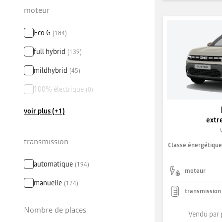
moteur
Eco G
(
184
)
full hybrid
(
139
)
mildhybrid
(
45
)
100% électrique
(
0
)
voir plus (+1)
extr
transmission
Classe énergétiqu
automatique
(
194
)
moteur
manuelle
(
174
)
transmission
Nombre de places
Vendu par 