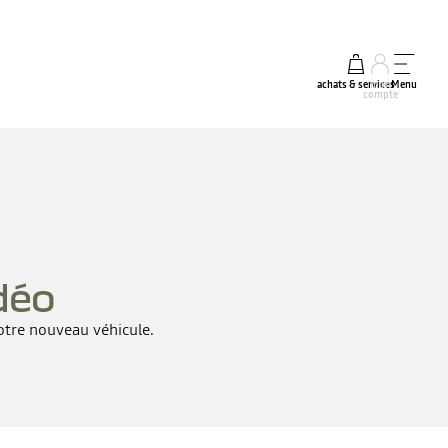
achats & services
mon
Menu
compte
déo
otre nouveau véhicule.