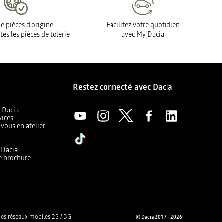
e pièces d'origine
Facilitez votre quotidien
tes les pièces de tolerie
avec My Dacia
Restez connecté avec Dacia
s Dacia
vices
 vous en atelier
a
r Dacia
e brochure
es réseaux mobiles 2G / 3G
© Dacia 2017 - 2026