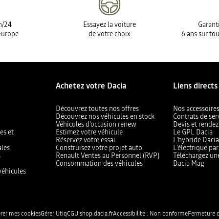
h/24
Essayez la voiture
Garanti
Europe
de votre choix
6 ans sur tou
Achetez votre Dacia
Liens directs
Découvrez toutes nos offres
Nos accessoire
Découvrez nos véhicules en stock
Contrats de ser
Véhicules d'occasion renew
Devis et rendez
es et
Estimez votre véhicule
Le GPL Dacia
Réservez votre essai
L'hybride Daci
ales
Construisez votre projet auto
L’électrique pa
s
Renault Ventes au Personnel (RVP)
Téléchargez un
Consommation des véhicules
Dacia Mag
véhicules
rer mes cookies
Gérer Utiq
CGU shop.dacia.fr
Accessibilité : Non conforme
Fermeture d