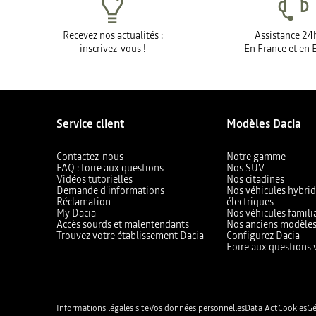
Recevez nos actualités :
Assistance 24
inscrivez-vous !
En France et en 
Service client
Modèles Dacia
Contactez-nous
Notre gamme
FAQ : foire aux questions
Nos SUV
Vidéos tutorielles
Nos citadines
Demande d'informations
Nos véhicules hybrid
Réclamation
électriques
My Dacia
Nos véhicules famili
Accès sourds et malentendants
Nos anciens modèle
Trouvez votre établissement Dacia
Configurez Dacia
Foire aux questions 
Informations légales site
Vos données personnelles
Data Act
Cookies
Gé