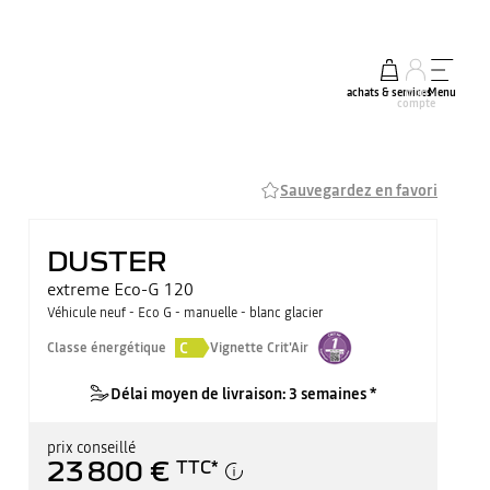
achats & services
mon
Menu
compte
Sauvegardez en favori
DUSTER
extreme Eco-G 120
Véhicule neuf - Eco G - manuelle - blanc glacier
C
Classe énergétique
Vignette Crit'Air
Délai moyen de livraison: 3 semaines *
prix conseillé
23 800 €
TTC
*