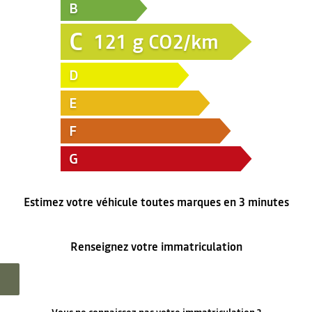
B
C
121
g CO2/km
D
E
F
G
Estimez votre véhicule toutes marques en 3 minutes
Renseignez votre immatriculation