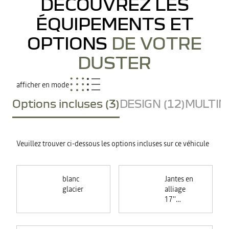
DÉCOUVREZ LES
ÉQUIPEMENTS ET
OPTIONS
DE VOTRE
DUSTER
afficher en mode
Options incluses (3)
DESIGN (12)
MULTIME
Veuillez trouver ci-dessous les options incluses sur ce véhicule
blanc
Jantes en
glacier
alliage
17''
TERGAN
noires