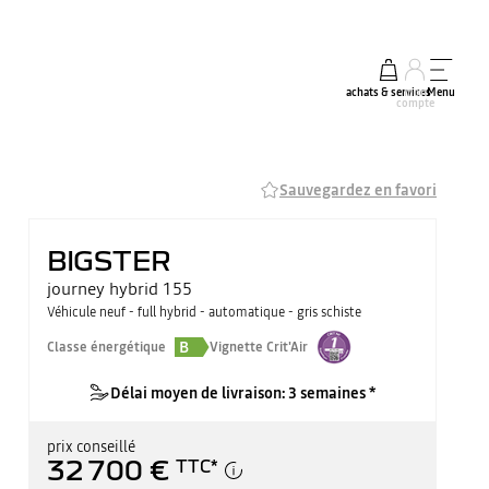
achats & services
mon
Menu
compte
Sauvegardez en favori
BIGSTER
journey hybrid 155
Véhicule neuf - full hybrid - automatique - gris schiste
B
Classe énergétique
Vignette Crit'Air
Délai moyen de livraison: 3 semaines *
prix conseillé
32 700 €
TTC
*