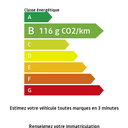
Classe énergétique
A
B
116
g CO2/km
C
D
E
F
G
Estimez votre véhicule toutes marques en 3 minutes
Renseignez votre immatriculation