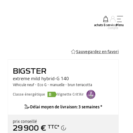
achats & services
mon
Menu
compte
Sauvegardez en favori
BIGSTER
extreme mild hybrid-G 140
Véhicule neuf - Eco G - manuelle - brun terracotta
B
Classe énergétique
Vignette Crit'Air
Délai moyen de livraison: 3 semaines *
prix conseillé
29 900 €
TTC
*