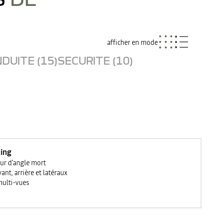
afficher en mode
DUITE (15)
SECURITE (10)
ing
eur d'angle mort
ant, arrière et latéraux
ulti-vues