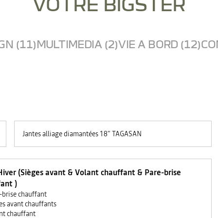
VOTRE BIGSTER
GN (11)
MULTIMEDIA (2)
VIE A BORD (12)
CO
Jantes alliage diamantées 18" TAGASAN
iver (Sièges avant & Volant chauffant & Pare-brise
ant )
-brise chauffant
es avant chauffants
nt chauffant