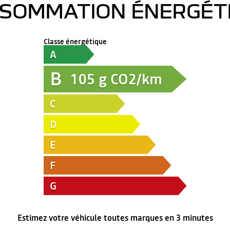
SOMMATION ÉNERGÉT
Classe énergétique
A
B
105
g CO2/km
C
D
E
F
G
Estimez votre véhicule toutes marques en 3 minutes