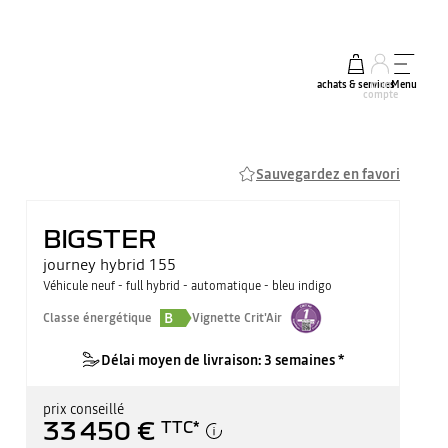
achats & services
mon
Menu
compte
Sauvegardez en favori
BIGSTER
journey hybrid 155
Véhicule neuf - full hybrid - automatique - bleu indigo
B
Classe énergétique
Vignette Crit'Air
Délai moyen de livraison: 3 semaines *
prix conseillé
33 450 €
TTC
*