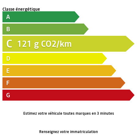
Classe énergétique
A
B
C
121
g CO2/km
D
E
F
G
Estimez votre véhicule toutes marques en 3 minutes
Renseignez votre immatriculation