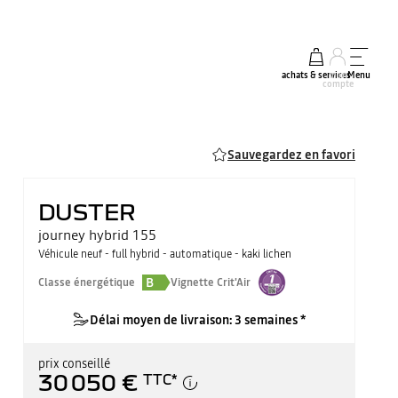
achats & services
mon
Menu
compte
Sauvegardez en favori
DUSTER
journey hybrid 155
Véhicule neuf - full hybrid - automatique - kaki lichen
B
Classe énergétique
Vignette Crit'Air
Délai moyen de livraison: 3 semaines *
prix conseillé
30 050 €
TTC
*