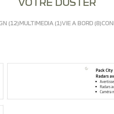
VOTRE DUSTER
GN (12)
MULTIMEDIA (1)
VIE A BORD (8)
COND
Pack City
Radars av
Avertiss
Radars av
Caméra m