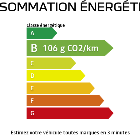
SOMMATION ÉNERGÉT
Classe énergétique
A
B
106
g CO2/km
C
D
E
F
G
Estimez votre véhicule toutes marques en 3 minutes