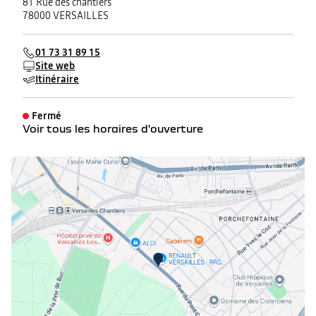
81 Rue des chantiers
78000 VERSAILLES
01 73 31 89 15
Site web
Itinéraire
Fermé
Voir tous les horaires d'ouverture
lundi
08:30 - 19:00
mardi
08:30 - 19:00
mercredi
08:30 - 19:00
jeudi
08:30 - 19:00
vendredi
08:30 - 19:00
samedi
09:00 - 18:30
dimanche
Fermé