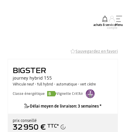
achats & services
mon
Menu
compte
Sauvegardez en favori
BIGSTER
journey hybrid 155
Véhicule neuf - full hybrid - automatique - vert cèdre
B
Classe énergétique
Vignette Crit'Air
Délai moyen de livraison: 3 semaines *
prix conseillé
32 950 €
TTC
*