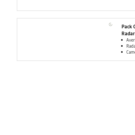
Pack C
Radar
Aver
Rada
Camé