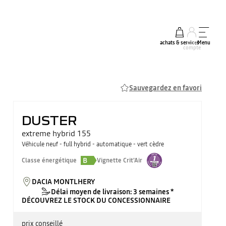
achats & services
mon
Menu
compte
Sauvegardez en favori
DUSTER
extreme hybrid 155
Véhicule neuf - full hybrid - automatique - vert cèdre
B
Classe énergétique
Vignette Crit'Air
DACIA MONTLHERY
Délai moyen de livraison: 3 semaines *
DÉCOUVREZ LE STOCK DU CONCESSIONNAIRE
prix conseillé