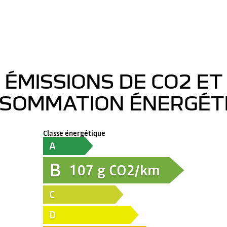
ÉMISSIONS DE CO2 ET
SOMMATION ÉNERGÉT
Classe énergétique
A
B
107
g CO2/km
C
D