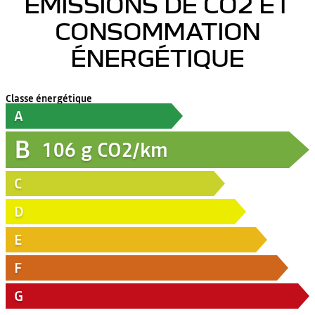
ÉMISSIONS DE CO2 ET
CONSOMMATION
ÉNERGÉTIQUE
Classe énergétique
A
B
106
g CO2/km
C
D
E
F
G