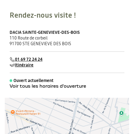
Rendez-nous visite !
DACIA SAINTE-GENEVIEVE-DES-BOIS
110 Route de corbeil
91700 STE GENEVIEVE DES BOIS
01 69 72 24 24
Itinéraire
Ouvert actuellement
Voir tous les horaires d'ouverture
lundi
07:30 - 12:00
13:30 - 19:00
mardi
07:30 - 12:00
13:30 - 19:00
mercredi
07:30 - 12:00
13:30 - 19:00
jeudi
07:30 - 12:00
13:30 - 19:00
vendredi
07:30 - 12:00
13:30 - 19:00
samedi
08:00 - 12:00
14:00 - 18:00
dimanche
Fermé