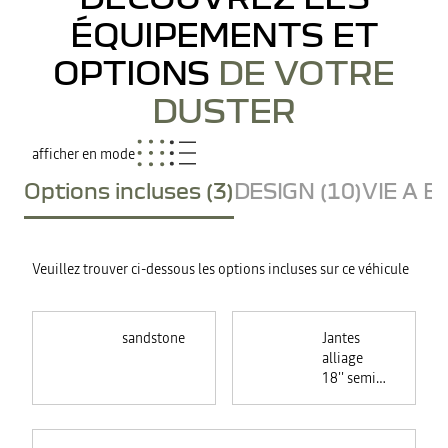
ÉQUIPEMENTS ET
OPTIONS
DE VOTRE
DUSTER
afficher en mode
Options incluses (3)
DESIGN (10)
VIE A B
Veuillez trouver ci-dessous les options incluses sur ce véhicule
sandstone
Jantes
alliage
18'' semi-
diamantées
TAGASAN