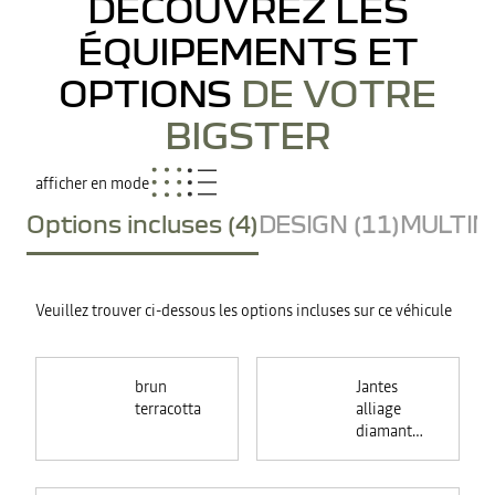
DÉCOUVREZ LES
ÉQUIPEMENTS ET
OPTIONS
DE VOTRE
BIGSTER
afficher en mode
Options incluses (4)
DESIGN (11)
MULTIME
Veuillez trouver ci-dessous les options incluses sur ce véhicule
brun
Jantes
terracotta
alliage
diamantées
18"
TAGASAN