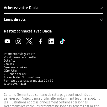
Achetez votre Dacia
Liens directs
Restez connecté avec Dacia
Informations légales site
Vos données personnelles
Data Act
Cookies
Gérer mes cookies
Gérer Utiq
CGU shop.dacia.fr
Accessibilité : Non conforme
Fermeture des réseaux mobiles 2G / 3G
© Dacia 2017 - 2026
Certains éléments du contenu de cette page sont modifiés ou
générés par l'intelligence artificielle, notamment les arrières-plans,
les illustrations et occasionnellement certaines personnes.
Néanmoins les véhicules présentés ne sont pas générés par IA afin