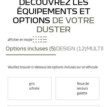
DÉCOUVREZ LES
ÉQUIPEMENTS ET
OPTIONS
DE VOTRE
DUSTER
afficher en mode
Options incluses (5)
DESIGN (12)
MULTIME
Veuillez trouver ci-dessous les options incluses sur ce véhicule
gris
Roue de
schiste
secours
galette