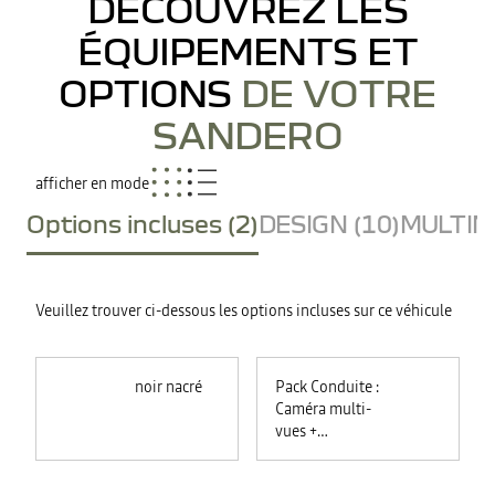
DÉCOUVREZ LES
ÉQUIPEMENTS ET
OPTIONS
DE VOTRE
SANDERO
afficher en mode
Options incluses (2)
DESIGN (10)
MULTIME
Veuillez trouver ci-dessous les options incluses sur ce véhicule
noir nacré
Pack Conduite :
Caméra multi-
vues +
commutation
automatique des