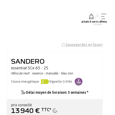
achats & services
mon
Menu
compte
Sauvegardez en favori
SANDERO
essential SCe 65 - 25
Véhicule neuf - essence - manuelle - bleu iron
C
Classe énergétique
Vignette Crit'Air
Délai moyen de livraison: 3 semaines *
prix conseillé
13 940 €
TTC
*