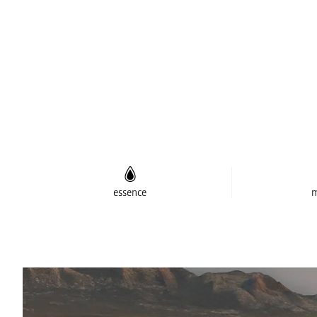
essence
m