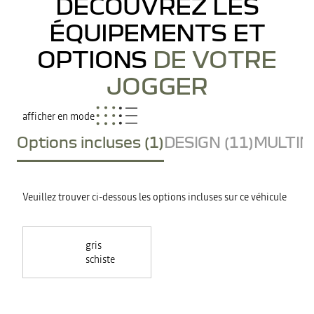
DÉCOUVREZ LES
ÉQUIPEMENTS ET
OPTIONS
DE VOTRE
JOGGER
afficher en mode
Options incluses (1)
DESIGN (11)
MULTIME
Veuillez trouver ci-dessous les options incluses sur ce véhicule
gris
schiste