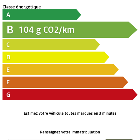
Classe énergétique
A
B
104
g CO2/km
C
D
E
F
G
Estimez votre véhicule toutes marques en 3 minutes
Renseignez votre immatriculation