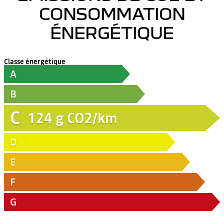
CONSOMMATION
ÉNERGÉTIQUE
Classe énergétique
A
B
C
124
g CO2/km
D
E
F
G