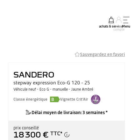
achats & services
mon
Menu
compte
Sauvegardez en favori
SANDERO
stepway expression Eco-G 120 - 25
Véhicule neuf - Eco G - manuelle - Jaune Ambré
B
Classe énergétique
Vignette Crit'Air
Délai moyen de livraison: 3 semaines *
prix conseillé
18 300 €
TTC
*