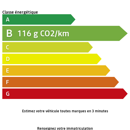
Classe énergétique
A
B
116
g CO2/km
C
D
E
F
G
Estimez votre véhicule toutes marques en 3 minutes
Renseignez votre immatriculation