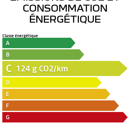
CONSOMMATION
ÉNERGÉTIQUE
Classe énergétique
A
B
C
124
g CO2/km
D
E
F
G