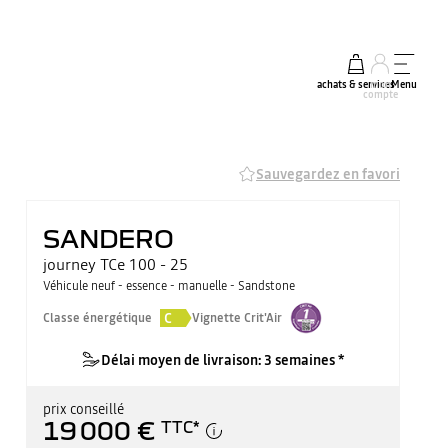
achats & services
mon
Menu
compte
Sauvegardez en favori
SANDERO
journey TCe 100 - 25
Véhicule neuf - essence - manuelle - Sandstone
C
Classe énergétique
Vignette Crit'Air
Délai moyen de livraison: 3 semaines *
prix conseillé
19 000 €
TTC
*