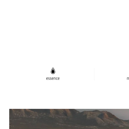
essence
m