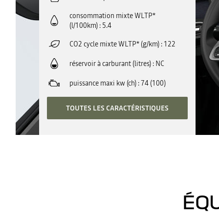
consommation mixte WLTP*
(l/100km)
5.4
CO2 cycle mixte WLTP* (g/km)
122
réservoir à carburant (litres)
NC
puissance maxi kw (ch)
74 (100)
TOUTES LES CARACTÉRISTIQUES
ÉQU