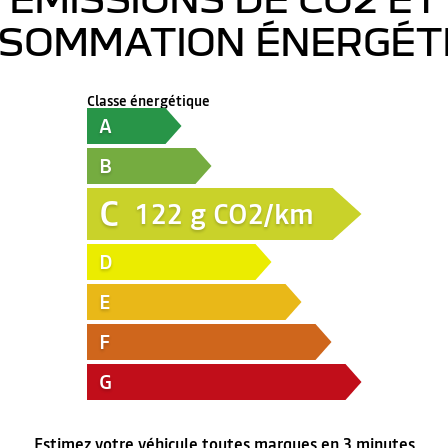
SOMMATION ÉNERGÉT
Classe énergétique
A
B
C
122
g CO2/km
D
E
F
G
Estimez votre véhicule toutes marques en 3 minutes