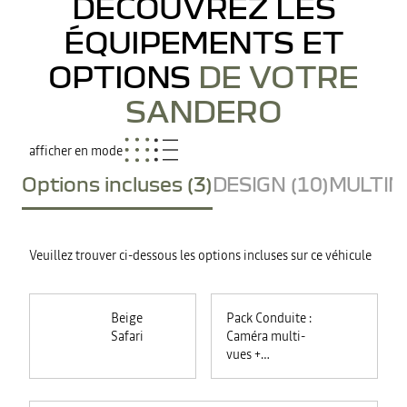
DÉCOUVREZ LES
ÉQUIPEMENTS ET
OPTIONS
DE VOTRE
SANDERO
afficher en mode
Options incluses (3)
DESIGN (10)
MULTIME
Veuillez trouver ci-dessous les options incluses sur ce véhicule
Beige
Pack Conduite :
Safari
Caméra multi-
vues +
commutation
automatique des