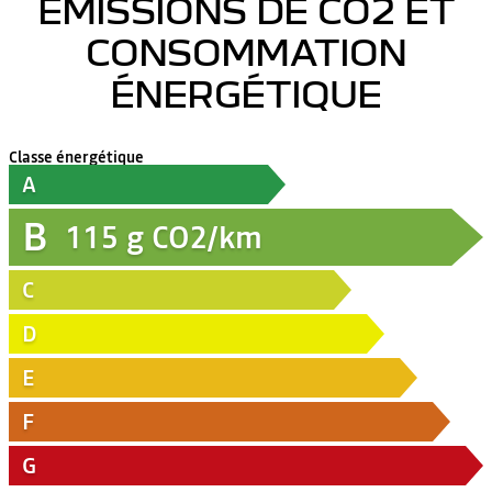
ÉMISSIONS DE CO2 ET
CONSOMMATION
ÉNERGÉTIQUE
Classe énergétique
A
B
115
g CO2/km
C
D
E
F
G