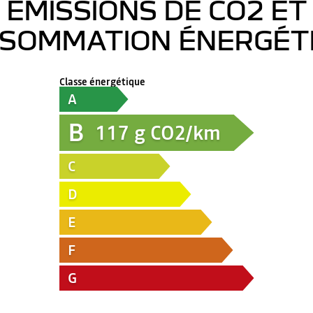
ÉMISSIONS DE CO2 ET
SOMMATION ÉNERGÉT
Classe énergétique
A
B
117
g CO2/km
C
D
E
F
G