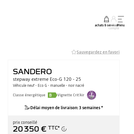
achats & services
mon
Menu
compte
Sauvegardez en favori
SANDERO
stepway extreme Eco-G 120 - 25
Véhicule neuf - Eco G - manuelle - noir nacré
B
Classe énergétique
Vignette Crit'Air
Délai moyen de livraison: 3 semaines *
prix conseillé
20 350 €
TTC
*