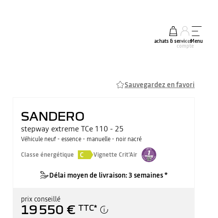
achats & services
mon
Menu
compte
Sauvegardez en favori
SANDERO
stepway extreme TCe 110 - 25
Véhicule neuf - essence - manuelle - noir nacré
C
Classe énergétique
Vignette Crit'Air
Délai moyen de livraison: 3 semaines *
prix conseillé
19 550 €
TTC
*