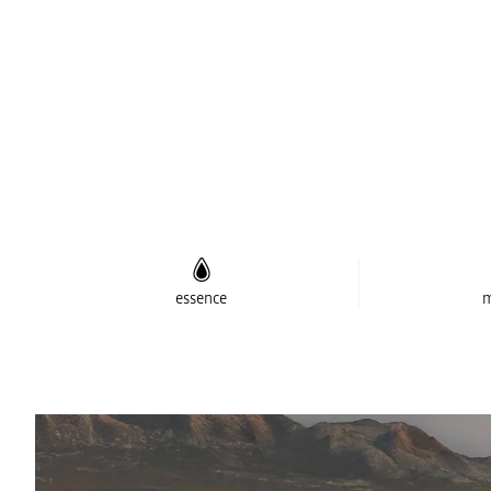
essence
m