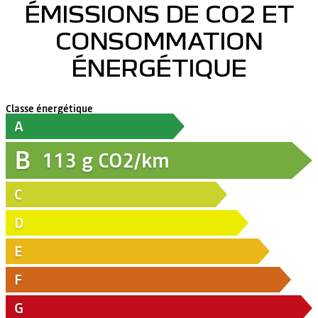
ÉMISSIONS DE CO2 ET
CONSOMMATION
ÉNERGÉTIQUE
Classe énergétique
A
B
113
g CO2/km
C
D
E
F
G