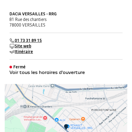
DACIA VERSAILLES - RRG
81 Rue des chantiers
78000 VERSAILLES
01 73 31 89 15
Site web
Itinéraire
Fermé
Voir tous les horaires d'ouverture
lundi
08:30 - 19:00
mardi
08:30 - 19:00
mercredi
08:30 - 19:00
jeudi
08:30 - 19:00
vendredi
08:30 - 19:00
samedi
09:00 - 18:30
dimanche
Fermé