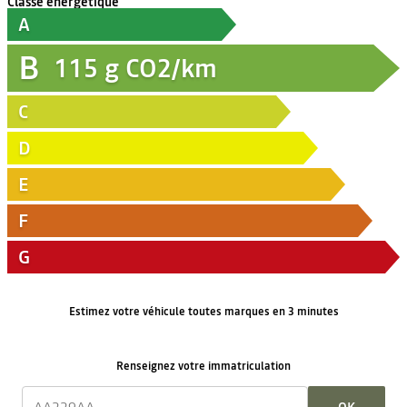
Classe énergétique
A
B
115
g CO2/km
C
D
E
F
G
Estimez votre véhicule toutes marques en 3 minutes
Renseignez votre immatriculation