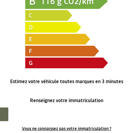
B
116
g CO2/km
C
D
E
F
G
Estimez votre véhicule toutes marques en 3 minutes
Renseignez votre immatriculation
Vous ne connaissez pas votre immatriculation ?