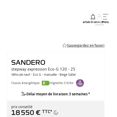
achats & services
mon
Menu
compte
Sauvegardez en favori
SANDERO
stepway expression Eco-G 120 - 25
Véhicule neuf - Eco G - manuelle - Beige Safari
B
Classe énergétique
Vignette Crit'Air
Délai moyen de livraison: 3 semaines *
prix conseillé
18 550 €
TTC
*